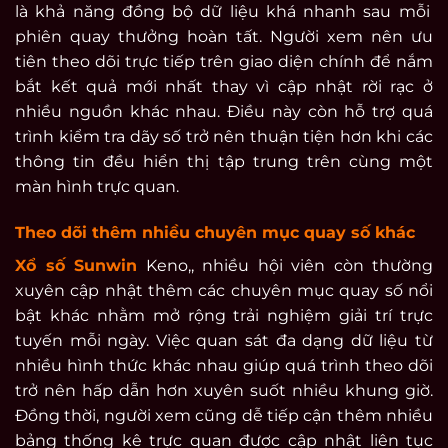
là khả năng đồng bộ dữ liệu khá nhanh sau mỗi
phiên quay thưởng hoàn tất. Người xem nên ưu
tiên theo dõi trực tiếp trên giao diện chính để nắm
bắt kết quả mới nhất thay vì cập nhật rời rạc ở
nhiều nguồn khác nhau. Điều này còn hỗ trợ quá
trình kiểm tra dãy số trở nên thuận tiện hơn khi các
thông tin đều hiển thị tập trung trên cùng một
màn hình trực quan.
Theo dõi thêm nhiều chuyên mục quay số khác
Xổ số Sunwin
Keno,, nhiều hội viên còn thường
xuyên cập nhật thêm các chuyên mục quay số nổi
bật khác nhằm mở rộng trải nghiệm giải trí trực
tuyến mỗi ngày. Việc quan sát đa dạng dữ liệu từ
nhiều hình thức khác nhau giúp quá trình theo dõi
trở nên hấp dẫn hơn xuyên suốt nhiều khung giờ.
Đồng thời, người xem cũng dễ tiếp cận thêm nhiều
bảng thống kê trực quan được cập nhật liên tục