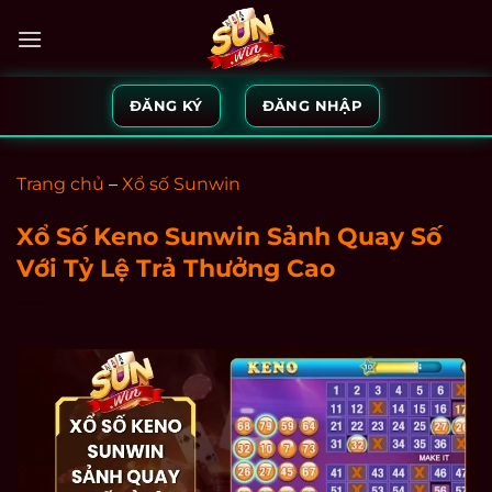
Bỏ
qua
nội
dung
ĐĂNG KÝ
ĐĂNG NHẬP
Trang chủ
–
Xổ số Sunwin
Xổ Số Keno Sunwin Sảnh Quay Số
Với Tỷ Lệ Trả Thưởng Cao