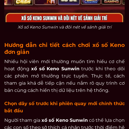
Xổ số Keno Sunwin và đôi nét về sảnh giải trí
Hướng dẫn chi tiết cách chơi xổ số Keno
đơn giản
Nhiều hội viên mới thường muốn tìm hiểu cơ chế
hoạt động
xổ số Keno Sunwin
trước khi theo dõi
các phiên mở thưởng trực tuyến. Thực tế, cách
tham gia khá dễ tiếp cận nếu nắm rõ quy trình cơ
bản cùng cách hiển thị dữ liệu trên hệ thống.
Chọn dãy số trước khi phiên quay mới chính thức
bắt đầu
Người tham gia
xổ số Keno Sunwin
có thể lựa chọn
các con số theo sở thích cá nhân trước thời điểm hệ