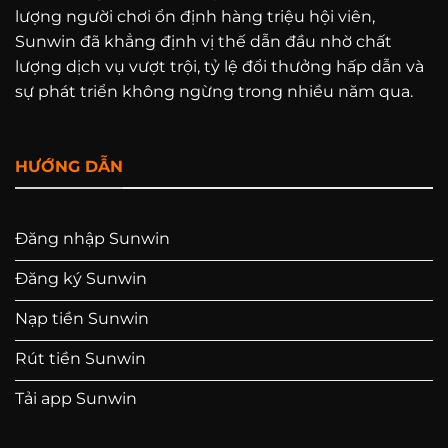
lượng người chơi ổn định hàng triệu hội viên,
Sunwin đã khẳng định vị thế dẫn đầu nhờ chất
lượng dịch vụ vượt trội, tỷ lệ đổi thưởng hấp dẫn và
sự phát triển không ngừng trong nhiều năm qua.
HƯỚNG DẪN
Đăng nhập Sunwin
Đăng ký Sunwin
Nạp tiền Sunwin
Rút tiền Sunwin
Tải app Sunwin