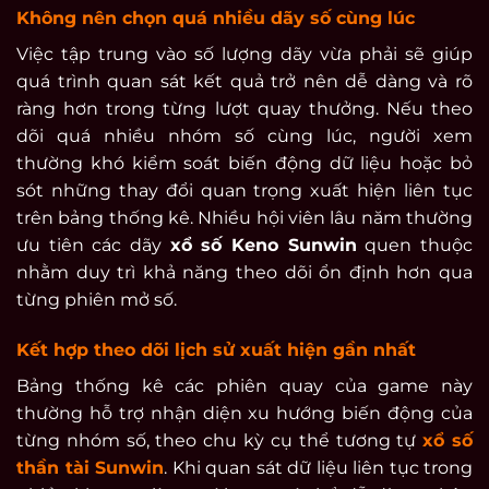
Không nên chọn quá nhiều dãy số cùng lúc
Việc tập trung vào số lượng dãy vừa phải sẽ giúp
quá trình quan sát kết quả trở nên dễ dàng và rõ
ràng hơn trong từng lượt quay thưởng. Nếu theo
dõi quá nhiều nhóm số cùng lúc, người xem
thường khó kiểm soát biến động dữ liệu hoặc bỏ
sót những thay đổi quan trọng xuất hiện liên tục
trên bảng thống kê. Nhiều hội viên lâu năm thường
ưu tiên các dãy
xổ số Keno Sunwin
quen thuộc
nhằm duy trì khả năng theo dõi ổn định hơn qua
từng phiên mở số.
Kết hợp theo dõi lịch sử xuất hiện gần nhất
Bảng thống kê các phiên quay của game này
thường hỗ trợ nhận diện xu hướng biến động của
từng nhóm số, theo chu kỳ cụ thể tương tự
xổ số
thần tài Sunwin
. Khi quan sát dữ liệu liên tục trong