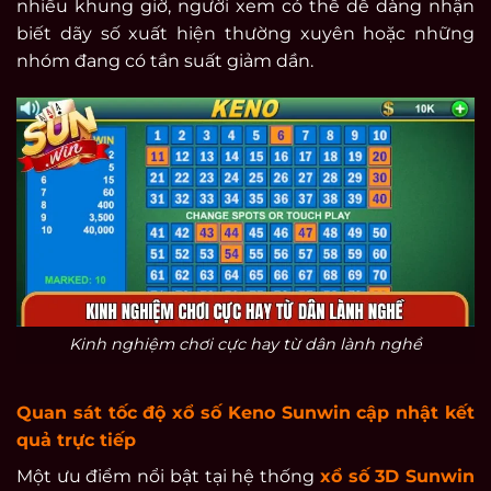
nhiều khung giờ, người xem có thể dễ dàng nhận
biết dãy số xuất hiện thường xuyên hoặc những
nhóm đang có tần suất giảm dần.
Kinh nghiệm chơi cực hay từ dân lành nghề
Quan sát tốc độ xổ số Keno Sunwin cập nhật kết
quả trực tiếp
Một ưu điểm nổi bật tại hệ thống
xổ số 3D Sunwin