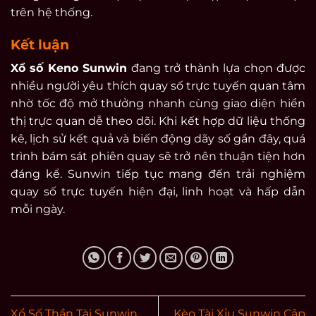
trên hệ thống.
Kết luận
Xổ số Keno Sunwin
đang trở thành lựa chọn được
nhiều người yêu thích quay số trực tuyến quan tâm
nhờ tốc độ mở thưởng nhanh cùng giao diện hiển
thị trực quan dễ theo dõi. Khi kết hợp dữ liệu thống
kê, lịch sử kết quả và biến động dãy số gần đây, quá
trình bám sát phiên quay sẽ trở nên thuận tiện hơn
đáng kể. Sunwin tiếp tục mang đến trải nghiệm
quay số trực tuyến hiện đại, linh hoạt và hấp dẫn
mỗi ngày.
Xổ Số Thần Tài Sunwin
Kèo Tài Xỉu Sunwin Cập