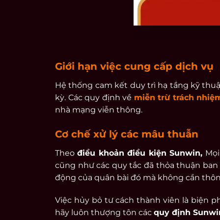
Giới hạn việc cung cấp dịch vụ
Hệ thống cam kết duy trì hạ tầng kỹ thu
kỳ. Các quy định về
miễn trừ trách nhi
nhà mạng viễn thông.
Cơ chế xử lý các mâu thuẫn
Theo
điều khoản điều kiện Sunwin,
Mọi
cũng như các quy tắc đã thỏa thuận ban 
động của quân bài đó mà không cần thôn
Việc hủy bỏ tư cách thành viên là biện 
hãy luôn thượng tôn các
quy định Sunwi