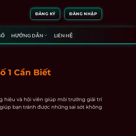
ĐĂNG KÝ
ĐĂNG NHẬP
SỐ
HƯỚNG DẪN
LIÊN HỆ
ố 1 Cần Biết
 hiệu và hội viên giúp môi trường giải trí
 giúp bạn tránh được những sai sót không