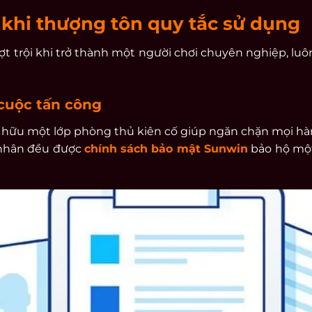
 khi thượng tôn quy tắc sử dụng
 trội khi trở thành một người chơi chuyên nghiệp, luô
 cuộc tấn công
sở hữu một lớp phòng thủ kiên cố giúp ngăn chặn mọi hàn
á nhân đều được
chính sách bảo mật Sunwin
bảo hộ một