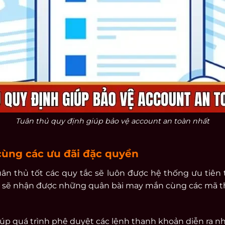
Tuân thủ quy định giúp bảo vệ account an toàn nhất
cùng các ưu đãi đặc quyền
uân thủ tốt các quy tắc sẽ luôn được hệ thống ưu tiên t
 sẽ nhận được những quân bài may mắn cùng các mã thư
úp quá trình phê duyệt các lệnh thanh khoản diễn ra nh