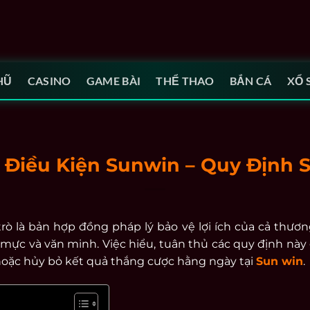
HŨ
CASINO
GAME BÀI
THỂ THAO
BẮN CÁ
XỔ 
Điều Kiện Sunwin – Quy Định S
rò là bản hợp đồng pháp lý bảo vệ lợi ích của cả thương
ực và văn minh. Việc hiểu, tuân thủ các quy định này
 hoặc hủy bỏ kết quả thắng cược hằng ngày tại
Sun win
.