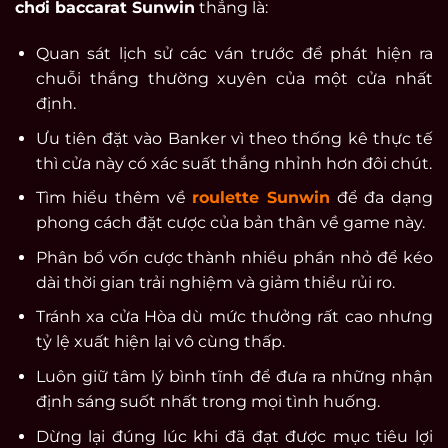
chơi baccarat Sunwin
thắng là:
Quan sát lịch sử các ván trước để phát hiện ra
chuỗi thắng thường xuyên của một cửa nhất
định.
Ưu tiên đặt vào Banker vì theo thống kê thực tế
thì cửa này có xác suất thắng nhỉnh hơn đôi chút.
Tìm hiểu thêm về
roulette Sunwin
để đa dạng
phong cách đặt cược của bản thân về game này.
Phân bổ vốn cược thành nhiều phần nhỏ để kéo
dài thời gian trải nghiệm và giảm thiểu rủi ro.
Tránh xa cửa Hòa dù mức thưởng rất cao nhưng
tỷ lệ xuất hiện lại vô cùng thấp.
Luôn giữ tâm lý bình tĩnh để đưa ra những nhận
định sáng suốt nhất trong mọi tình huống.
Dừng lại đúng lúc khi đã đạt được mục tiêu lợi