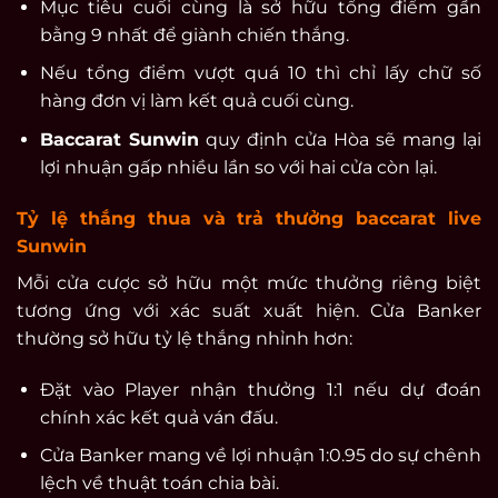
Mục tiêu cuối cùng là sở hữu tổng điểm gần
bằng 9 nhất để giành chiến thắng.
Nếu tổng điểm vượt quá 10 thì chỉ lấy chữ số
hàng đơn vị làm kết quả cuối cùng.
Baccarat Sunwin
quy định cửa Hòa sẽ mang lại
lợi nhuận gấp nhiều lần so với hai cửa còn lại.
Tỷ lệ thắng thua và trả thưởng baccarat live
Sunwin
Mỗi cửa cược sở hữu một mức thưởng riêng biệt
tương ứng với xác suất xuất hiện. Cửa Banker
thường sở hữu tỷ lệ thắng nhỉnh hơn:
Đặt vào Player nhận thưởng 1:1 nếu dự đoán
chính xác kết quả ván đấu.
Cửa Banker mang về lợi nhuận 1:0.95 do sự chênh
lệch về thuật toán chia bài.