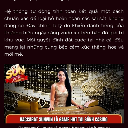
Hệ thống tự động tính toán kết quả một cách
chuẩn xác để loại bỏ hoàn toàn các sai sót không
đáng có. Đây chính là lý do khiến danh tiếng của
thương hiệu ngày càng vươn xa trên bản đồ giải trí
khu vực. Mỗi quyết định đặt cược tại nhà cái đều
mang lại những cung bậc cảm xúc thăng hoa và
mới mẻ.