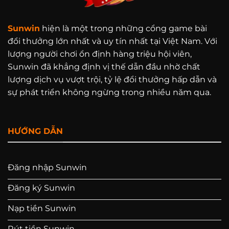
Sunwin
hiện là một trong những cổng game bài
đổi thưởng lớn nhất và uy tín nhất tại Việt Nam. Với
lượng người chơi ổn định hàng triệu hội viên,
Sunwin đã khẳng định vị thế dẫn đầu nhờ chất
lượng dịch vụ vượt trội, tỷ lệ đổi thưởng hấp dẫn và
sự phát triển không ngừng trong nhiều năm qua.
HƯỚNG DẪN
Đăng nhập Sunwin
Đăng ký Sunwin
Nạp tiền Sunwin
Rút tiền Sunwin