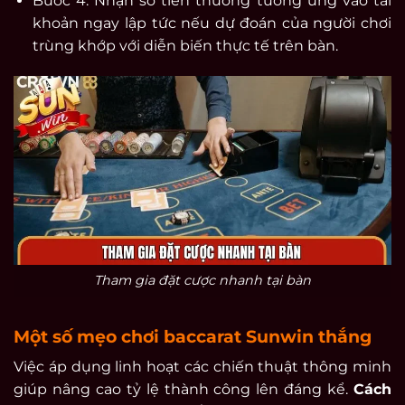
Bước 4: Nhận số tiền thưởng tương ứng vào tài
khoản ngay lập tức nếu dự đoán của người chơi
trùng khớp với diễn biến thực tế trên bàn.
Tham gia đặt cược nhanh tại bàn
Một số mẹo chơi baccarat Sunwin thắng
Việc áp dụng linh hoạt các chiến thuật thông minh
giúp nâng cao tỷ lệ thành công lên đáng kể.
Cách