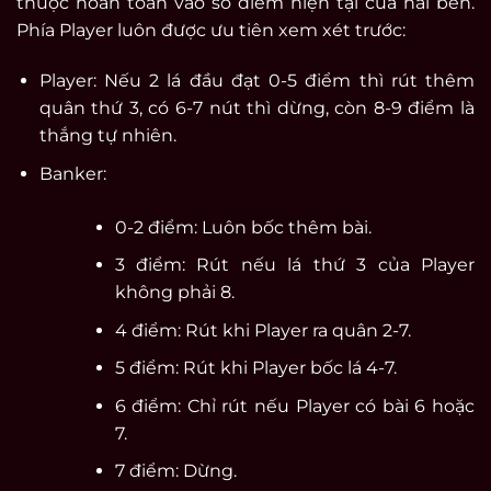
thuộc hoàn toàn vào số điểm hiện tại của hai bên.
Phía Player luôn được ưu tiên xem xét trước:
Player: Nếu 2 lá đầu đạt 0-5 điểm thì rút thêm
quân thứ 3, có 6-7 nút thì dừng, còn 8-9 điểm là
thắng tự nhiên.
Banker:
0-2 điểm: Luôn bốc thêm bài.
3 điểm: Rút nếu lá thứ 3 của Player
không phải 8.
4 điểm: Rút khi Player ra quân 2-7.
5 điểm: Rút khi Player bốc lá 4-7.
6 điểm: Chỉ rút nếu Player có bài 6 hoặc
7.
7 điểm: Dừng.