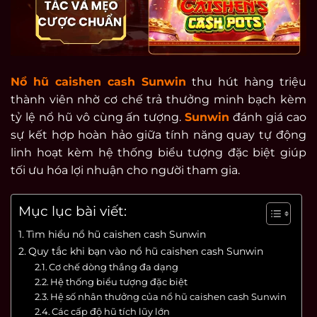
Nổ hũ caishen cash Sunwin
thu hút hàng triệu
thành viên nhờ cơ chế trả thưởng minh bạch kèm
tỷ lệ nổ hũ vô cùng ấn tượng.
Sunwin
đánh giá cao
sự kết hợp hoàn hảo giữa tính năng quay tự động
linh hoạt kèm hệ thống biểu tượng đặc biệt giúp
tối ưu hóa lợi nhuận cho người tham gia.
Mục lục bài viết:
Tìm hiểu nổ hũ caishen cash Sunwin
Quy tắc khi bạn vào nổ hũ caishen cash Sunwin
Cơ chế dòng thắng đa dạng
Hệ thống biểu tượng đặc biệt
Hệ số nhân thưởng của nổ hũ caishen cash Sunwin
Các cấp độ hũ tích lũy lớn