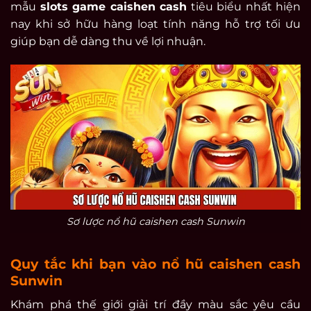
mẫu
slots game caishen cash
tiêu biểu nhất hiện
nay khi sở hữu hàng loạt tính năng hỗ trợ tối ưu
giúp bạn dễ dàng thu về lợi nhuận.
Sơ lược nổ hũ caishen cash Sunwin
Quy tắc khi bạn vào nổ hũ caishen cash
Sunwin
Khám phá thế giới giải trí đầy màu sắc yêu cầu