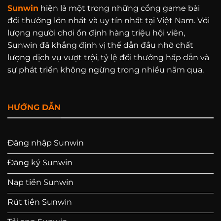
Sunwin
hiện là một trong những cổng game bài
đổi thưởng lớn nhất và uy tín nhất tại Việt Nam. Với
lượng người chơi ổn định hàng triệu hội viên,
Sunwin đã khẳng định vị thế dẫn đầu nhờ chất
lượng dịch vụ vượt trội, tỷ lệ đổi thưởng hấp dẫn và
sự phát triển không ngừng trong nhiều năm qua.
HƯỚNG DẪN
Đăng nhập Sunwin
Đăng ký Sunwin
Nạp tiền Sunwin
Rút tiền Sunwin