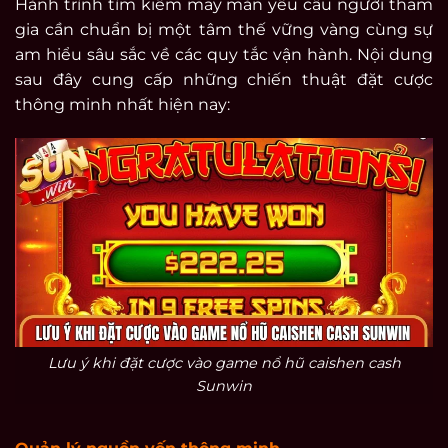
Hành trình tìm kiếm may mắn yêu cầu người tham
gia cần chuẩn bị một tâm thế vững vàng cùng sự
am hiểu sâu sắc về các quy tắc vận hành. Nội dung
sau đây cung cấp những chiến thuật đặt cược
thông minh nhất hiện nay:
Lưu ý khi đặt cược vào game nổ hũ caishen cash
Sunwin