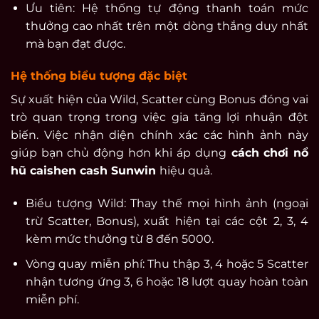
Ưu tiên: Hệ thống tự động thanh toán mức
thưởng cao nhất trên một dòng thắng duy nhất
mà bạn đạt được.
Hệ thống biểu tượng đặc biệt
Sự xuất hiện của Wild, Scatter cùng Bonus đóng vai
trò quan trọng trong việc gia tăng lợi nhuận đột
biến. Việc nhận diện chính xác các hình ảnh này
giúp bạn chủ động hơn khi áp dụng
cách chơi nổ
hũ caishen cash Sunwin
hiệu quả.
Biểu tượng Wild: Thay thế mọi hình ảnh (ngoại
trừ Scatter, Bonus), xuất hiện tại các cột 2, 3, 4
kèm mức thưởng từ 8 đến 5000.
Vòng quay miễn phí: Thu thập 3, 4 hoặc 5 Scatter
nhận tương ứng 3, 6 hoặc 18 lượt quay hoàn toàn
miễn phí.