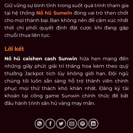
Giữ vững sự bình tĩnh trong suốt quá trình tham gia
tại hệ thống
Nổ hũ Sunwin
đóng vai trò then chốt
cho mọi thành bại. Bạn không nên để cảm xúc nhất
thời chi phối quyết định đặt cược khi đang gặp
chuỗi thua liên tục.
Lời kết
Nổ hũ caishen cash Sunwin
hứa hẹn mang đến
những giây phút giải trí thăng hoa kèm theo quỹ
thưởng Jackpot tích lũy không giới hạn. Đội ngũ
chúng tôi luôn sẵn sàng hỗ trợ thành viên chinh
phục mọi thử thách khó khăn nhất. Đăng ký tài
khoản tại cổng game Sunwin chính thức để bắt
đầu hành trình săn hũ vàng may mắn.