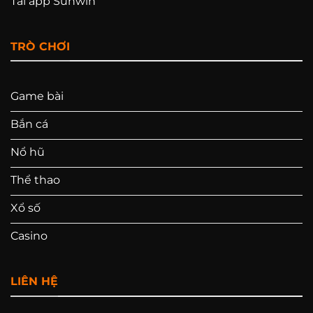
Tải app Sunwin
TRÒ CHƠI
Game bài
Bắn cá
Nổ hũ
Thể thao
Xổ số
Casino
LIÊN HỆ