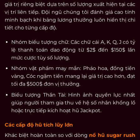
giá trị riêng biệt dựa trên số lượng xuất hiện tại các
vị trí liên tiếp. Đội ngũ chúng tôi đánh giá cao tính
minh bạch khi bảng lương thưởng luôn hiển thị chi
tiết cho từng cấp độ.
Nhóm biểu tượng chữ: Các chữ cái A, K, Q, J có tỷ
lệ thanh toán dao động từ $2$ đến $150$ lần
mức cược tùy số lượng.
Nhóm vật phẩm may mắn: Pháo hoa, đồng tiền
vàng, Cóc ngậm tiền mang lại giá trị cao hơn, đạt
tối đa $500$ đơn vị thưởng.
Biểu tượng Thần Tài: Hình ảnh quyền lực nhất
giúp người tham gia thu về hệ số nhân khổng lồ
hoặc trực tiếp kích hoạt hũ Jackpot.
Các cấp độ hũ tích lũy lớn
Khác biệt hoàn toàn so với dòng
nổ hũ sugar rush