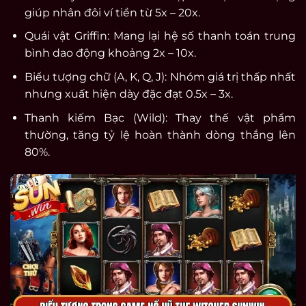
giúp nhân đôi ví tiền từ 5x – 20x.
Quái vật Griffin: Mang lại hệ số thanh toán trung
bình dao động khoảng 2x – 10x.
Biểu tượng chữ (A, K, Q, J): Nhóm giá trị thấp nhất
nhưng xuất hiện dày đặc đạt 0.5x – 3x.
Thanh kiếm Bạc (Wild): Thay thế vật phẩm
thường, tăng tỷ lệ hoàn thành dòng thắng lên
80%.