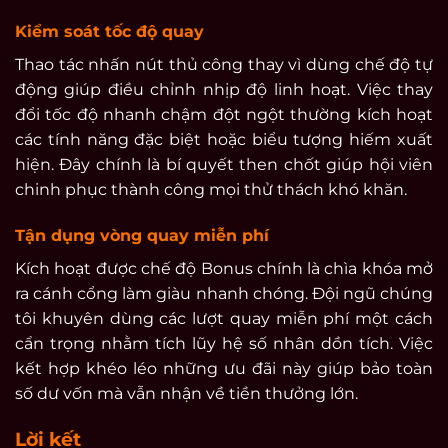
Kiểm soát tốc độ quay
Thao tác nhấn nút thủ công thay vì dùng chế độ tự
động giúp điều chỉnh nhịp độ linh hoạt. Việc thay
đổi tốc độ nhanh chậm đột ngột thường kích hoạt
các tính năng đặc biệt hoặc biểu tượng hiếm xuất
hiện. Đây chính là bí quyết then chốt giúp hội viên
chinh phục thành công mọi thử thách khó khăn.
Tận dụng vòng quay miễn phí
Kích hoạt được chế độ Bonus chính là chìa khóa mở
ra cánh cổng làm giàu nhanh chóng. Đội ngũ chúng
tôi khuyên dùng các lượt quay miễn phí một cách
cẩn trọng nhằm tích lũy hệ số nhân dồn tích. Việc
kết hợp khéo léo những ưu đãi này giúp bảo toàn
số dư vốn mà vẫn nhận về tiền thưởng lớn.
Lời kết