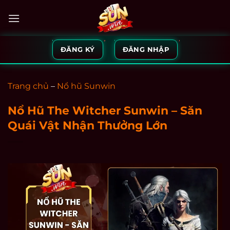
Bỏ
qua
nội
dung
ĐĂNG KÝ
ĐĂNG NHẬP
Trang chủ
–
Nổ hũ Sunwin
Nổ Hũ The Witcher Sunwin – Săn
Quái Vật Nhận Thưởng Lớn