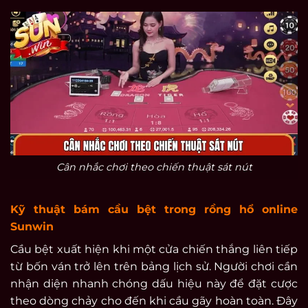
Cân nhắc chơi theo chiến thuật sát nút
Kỹ thuật bám cầu bệt trong rồng hổ online
Sunwin
Cầu bệt xuất hiện khi một cửa chiến thắng liên tiếp
từ bốn ván trở lên trên bảng lịch sử. Người chơi cần
nhận diện nhanh chóng dấu hiệu này để đặt cược
theo dòng chảy cho đến khi cầu gãy hoàn toàn. Đây