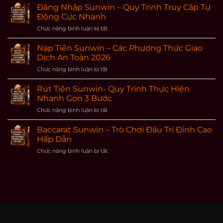
Ký
Đăng Nhập Sunwin – Quy Trình Truy Cập Tự
Sunwin
Động Cực Nhanh
–
Chức năng bình luận bị tắt
ở
Quy
Đăng
Định
Nhập
Nạp Tiền Sunwin – Các Phương Thức Giao
Cần
Sunwin
Ghi
Dịch An Toàn 2026
–
Nhớ
Chức năng bình luận bị tắt
ở
Quy
Kỹ
Nạp
Trình
Khi
Tiền
Rút Tiền Sunwin- Quy Trình Thực Hiện
Truy
Thực
Sunwin
Cập
Nhanh Gọn 3 Bước
Hiện
–
Tự
Chức năng bình luận bị tắt
ở
Các
Động
Rút
Phương
Cực
Tiền
Baccarat Sunwin – Trò Chơi Đấu Trí Đỉnh Cao
Thức
Nhanh
Sunwin-
Giao
Hấp Dẫn
Quy
Dịch
Chức năng bình luận bị tắt
ở
Trình
An
Baccarat
Thực
Toàn
Sunwin
Hiện
2026
–
Nhanh
Trò
Gọn
Chơi
3
Đấu
Bước
Trí
Đỉnh