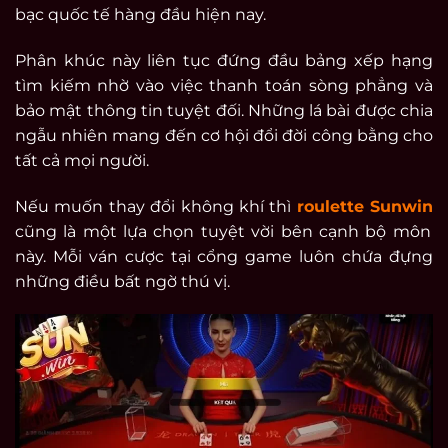
bạc quốc tế hàng đầu hiện nay.
Phân khúc này liên tục đứng đầu bảng xếp hạng
tìm kiếm nhờ vào việc thanh toán sòng phẳng và
bảo mật thông tin tuyệt đối. Những lá bài được chia
ngẫu nhiên mang đến cơ hội đổi đời công bằng cho
tất cả mọi người.
Nếu muốn thay đổi không khí thì
roulette Sunwin
cũng là một lựa chọn tuyệt vời bên cạnh bộ môn
này. Mỗi ván cược tại cổng game luôn chứa đựng
những điều bất ngờ thú vị.