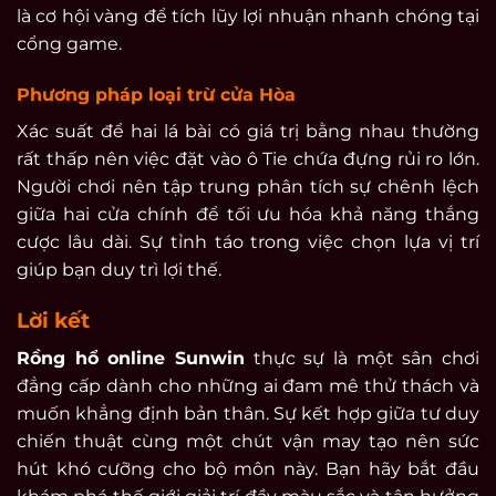
là cơ hội vàng để tích lũy lợi nhuận nhanh chóng tại
cổng game.
Phương pháp loại trừ cửa Hòa
Xác suất để hai lá bài có giá trị bằng nhau thường
rất thấp nên việc đặt vào ô Tie chứa đựng rủi ro lớn.
Người chơi nên tập trung phân tích sự chênh lệch
giữa hai cửa chính để tối ưu hóa khả năng thắng
cược lâu dài. Sự tỉnh táo trong việc chọn lựa vị trí
giúp bạn duy trì lợi thế.
Lời kết
Rồng hổ online Sunwin
thực sự là một sân chơi
đẳng cấp dành cho những ai đam mê thử thách và
muốn khẳng định bản thân. Sự kết hợp giữa tư duy
chiến thuật cùng một chút vận may tạo nên sức
hút khó cưỡng cho bộ môn này. Bạn hãy bắt đầu