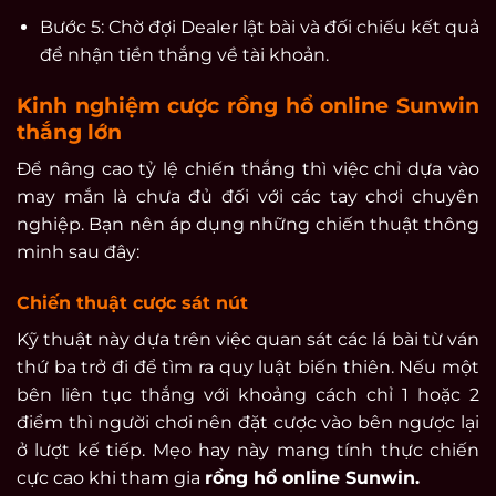
Bước 5: Chờ đợi Dealer lật bài và đối chiếu kết quả
để nhận tiền thắng về tài khoản.
Kinh nghiệm cược rồng hổ online Sunwin
thắng lớn
Để nâng cao tỷ lệ chiến thắng thì việc chỉ dựa vào
may mắn là chưa đủ đối với các tay chơi chuyên
nghiệp. Bạn nên áp dụng những chiến thuật thông
minh sau đây:
Chiến thuật cược sát nút
Kỹ thuật này dựa trên việc quan sát các lá bài từ ván
thứ ba trở đi để tìm ra quy luật biến thiên. Nếu một
bên liên tục thắng với khoảng cách chỉ 1 hoặc 2
điểm thì người chơi nên đặt cược vào bên ngược lại
ở lượt kế tiếp. Mẹo hay này mang tính thực chiến
cực cao khi tham gia
rồng hổ online Sunwin.