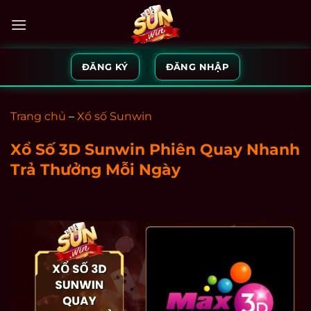
Bỏ
qua
nội
dung
ĐĂNG KÝ
ĐĂNG NHẬP
Trang chủ
–
Xổ số Sunwin
Xổ Số 3D Sunwin Phiên Quay Nhanh
Trả Thưởng Mỗi Ngày