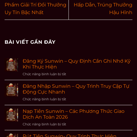
Phẩm Giải Trí Đổi Thưởng
Hấp Dẫn, Trúng Thưởng
Uy Tín Bậc Nhất
Hậu Hĩnh
BÀI VIẾT GẦN ĐÂY
Đăng Ký Sunwin – Quy Định Cần Ghi Nhớ Kỹ
Khi Thực Hiện
Chức năng bình luận bị tắt
ở
Đăng
Ký
Đăng Nhập Sunwin – Quy Trình Truy Cập Tự
Sunwin
Động Cực Nhanh
–
Chức năng bình luận bị tắt
ở
Quy
Đăng
Định
Nhập
Nạp Tiền Sunwin – Các Phương Thức Giao
Cần
Sunwin
Ghi
Dịch An Toàn 2026
–
Nhớ
Chức năng bình luận bị tắt
ở
Quy
Kỹ
Nạp
Trình
Khi
Tiền
Rút Tiền Sunwin- Quy Trình Thực Hiện
Truy
Thực