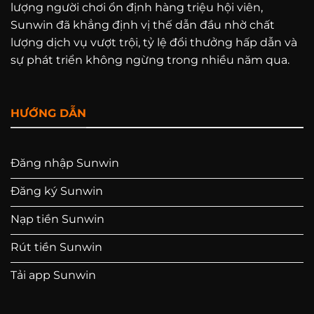
lượng người chơi ổn định hàng triệu hội viên,
Sunwin đã khẳng định vị thế dẫn đầu nhờ chất
lượng dịch vụ vượt trội, tỷ lệ đổi thưởng hấp dẫn và
sự phát triển không ngừng trong nhiều năm qua.
HƯỚNG DẪN
Đăng nhập Sunwin
Đăng ký Sunwin
Nạp tiền Sunwin
Rút tiền Sunwin
Tải app Sunwin