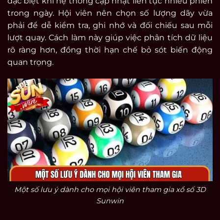
đặc biệt khi hệ thống cập nhật liên tục nhiều phiên
trong ngày. Hội viên nên chọn số lượng dãy vừa
phải để dễ kiểm tra, ghi nhớ và đối chiếu sau mỗi
lượt quay. Cách làm này giúp việc phân tích dữ liệu
rõ ràng hơn, đồng thời hạn chế bỏ sót biến động
quan trọng.
Một số lưu ý dành cho mọi hội viên tham gia xổ số 3D
Sunwin