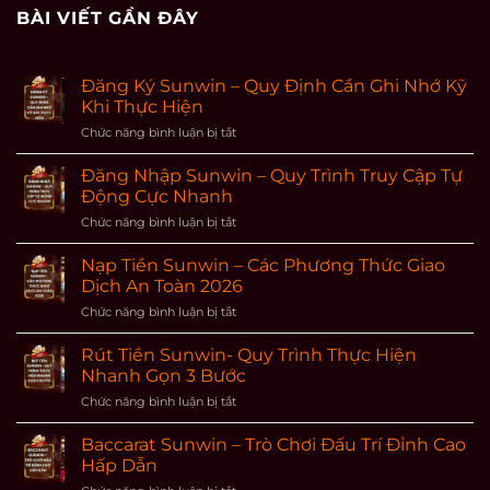
BÀI VIẾT GẦN ĐÂY
Đăng Ký Sunwin – Quy Định Cần Ghi Nhớ Kỹ
Khi Thực Hiện
Chức năng bình luận bị tắt
ở
Đăng
Ký
Đăng Nhập Sunwin – Quy Trình Truy Cập Tự
Sunwin
Động Cực Nhanh
–
Chức năng bình luận bị tắt
ở
Quy
Đăng
Định
Nhập
Nạp Tiền Sunwin – Các Phương Thức Giao
Cần
Sunwin
Ghi
Dịch An Toàn 2026
–
Nhớ
Chức năng bình luận bị tắt
ở
Quy
Kỹ
Nạp
Trình
Khi
Tiền
Rút Tiền Sunwin- Quy Trình Thực Hiện
Truy
Thực
Sunwin
Cập
Nhanh Gọn 3 Bước
Hiện
–
Tự
Chức năng bình luận bị tắt
ở
Các
Động
Rút
Phương
Cực
Tiền
Baccarat Sunwin – Trò Chơi Đấu Trí Đỉnh Cao
Thức
Nhanh
Sunwin-
Giao
Hấp Dẫn
Quy
Dịch