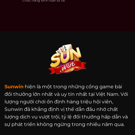
Chức năng bình luận bị tắt
ở
Trình
An
Baccarat
Thực
Toàn
Sunwin
Hiện
2026
–
Nhanh
Trò
Gọn
Chơi
3
Đấu
Bước
Trí
Đỉnh
Cao
Hấp
Dẫn
Sunwin
hiện là một trong những cổng game bài
đổi thưởng lớn nhất và uy tín nhất tại Việt Nam. Với
lượng người chơi ổn định hàng triệu hội viên,
Sunwin đã khẳng định vị thế dẫn đầu nhờ chất
lượng dịch vụ vượt trội, tỷ lệ đổi thưởng hấp dẫn và
sự phát triển không ngừng trong nhiều năm qua.