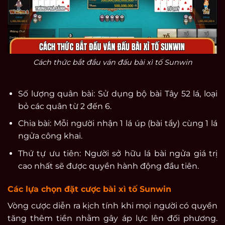
Cách thức bắt đầu ván đấu bài xì tố Sunwin
Số lượng quân bài: Sử dụng bộ bài Tây 52 lá, loại
bỏ các quân từ 2 đến 6.
Chia bài: Mỗi người nhận 1 lá úp (bài tẩy) cùng 1 lá
ngửa công khai.
Thứ tự ưu tiên: Người sở hữu lá bài ngửa giá trị
cao nhất sẽ được quyền hành động đầu tiên.
Các lựa chọn đặt cược bài xì tố Sunwin
Vòng cược diễn ra kịch tính khi mọi người có quyền
tăng thêm tiền nhằm gây áp lực lên đối phương.