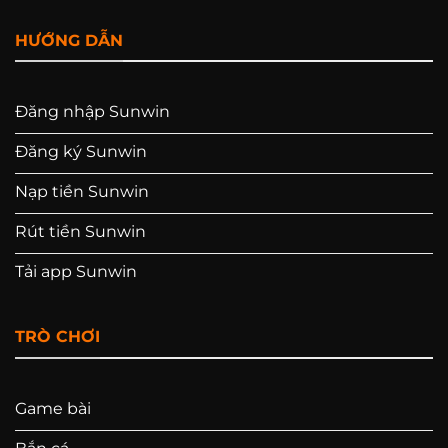
HƯỚNG DẪN
Đăng nhập Sunwin
Đăng ký Sunwin
Nạp tiền Sunwin
Rút tiền Sunwin
Tải app Sunwin
TRÒ CHƠI
Game bài