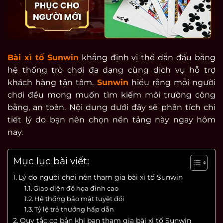
Bài xì tố Sunwin
khẳng định vị thế dẫn đầu bằng
hệ thống trò chơi đa dạng cùng dịch vụ hỗ trợ
khách hàng tận tâm.
Sunwin
hiểu rằng mỗi người
chơi đều mong muốn tìm kiếm môi trường công
bằng, an toàn. Nội dung dưới đây sẽ phân tích chi
tiết lý do bạn nên chọn nền tảng này ngay hôm
nay.
Mục lục bài viết:
Lý do người chơi nên tham gia bài xì tố Sunwin
Giao diện đồ họa đỉnh cao
Hệ thống bảo mật tuyệt đối
Tỷ lệ trả thưởng hấp dẫn
Quy tắc cơ bản khi bạn tham gia bài xì tố Sunwin