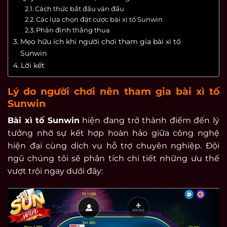
Cách thức bắt đầu ván đấu
Các lựa chọn đặt cược bài xì tố Sunwin
Phân định thắng thua
Mẹo hữu ích khi người chơi tham gia bài xì tố
Sunwin
Lời kết
Lý do người chơi nên tham gia bài xì tố
Sunwin
Bài xì tố Sunwin
hiện đang trở thành điểm đến lý
tưởng nhờ sự kết hợp hoàn hảo giữa công nghệ
hiện đại cùng dịch vụ hỗ trợ chuyên nghiệp. Đội
ngũ chúng tôi sẽ phân tích chi tiết những ưu thế
vượt trội ngay dưới đây: