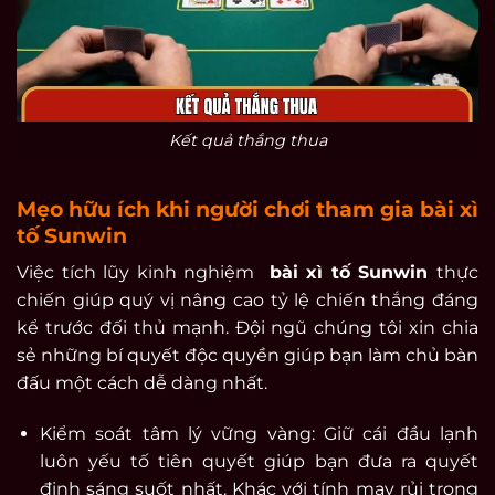
Kết quả thắng thua
Mẹo hữu ích khi người chơi tham gia bài xì
tố Sunwin
Việc tích lũy kinh nghiệm
bài xì tố Sunwin
thực
chiến giúp quý vị nâng cao tỷ lệ chiến thắng đáng
kể trước đối thủ mạnh. Đội ngũ chúng tôi xin chia
sẻ những bí quyết độc quyền giúp bạn làm chủ bàn
đấu một cách dễ dàng nhất.
Kiểm soát tâm lý vững vàng: Giữ cái đầu lạnh
luôn yếu tố tiên quyết giúp bạn đưa ra quyết
định sáng suốt nhất. Khác với tính may rủi trong