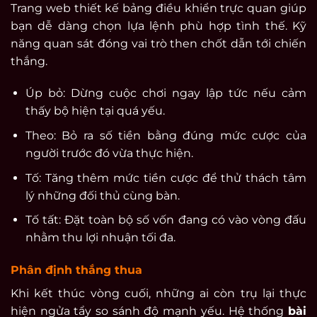
Trang web thiết kế bảng điều khiển trực quan giúp
bạn dễ dàng chọn lựa lệnh phù hợp tình thế. Kỹ
năng quan sát đóng vai trò then chốt dẫn tới chiến
thắng.
Úp bỏ: Dừng cuộc chơi ngay lập tức nếu cảm
thấy bộ hiện tại quá yếu.
Theo: Bỏ ra số tiền bằng đúng mức cược của
người trước đó vừa thực hiện.
Tố: Tăng thêm mức tiền cược để thử thách tâm
lý những đối thủ cùng bàn.
Tố tất: Đặt toàn bộ số vốn đang có vào vòng đấu
nhằm thu lợi nhuận tối đa.
Phân định thắng thua
Khi kết thúc vòng cuối, những ai còn trụ lại thực
hiện ngửa tẩy so sánh độ mạnh yếu. Hệ thống
bài