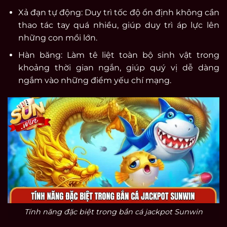
Xả đạn tự động: Duy trì tốc độ ổn định không cần
thao tác tay quá nhiều, giúp duy trì áp lực lên
những con mồi lớn.
Hàn băng: Làm tê liệt toàn bộ sinh vật trong
khoảng thời gian ngắn, giúp quý vị dễ dàng
ngắm vào những điểm yếu chí mạng.
Tính năng đặc biệt trong bắn cá jackpot Sunwin