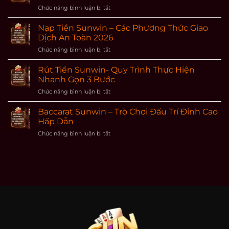
–
Chức năng bình luận bị tắt
ở
Quy
Đăng
Định
Nhập
Nạp Tiền Sunwin – Các Phương Thức Giao
Cần
Sunwin
Ghi
Dịch An Toàn 2026
–
Nhớ
Chức năng bình luận bị tắt
ở
Quy
Kỹ
Nạp
Trình
Khi
Tiền
Rút Tiền Sunwin- Quy Trình Thực Hiện
Truy
Thực
Sunwin
Cập
Nhanh Gọn 3 Bước
Hiện
–
Tự
Chức năng bình luận bị tắt
ở
Các
Động
Rút
Phương
Cực
Tiền
Baccarat Sunwin – Trò Chơi Đấu Trí Đỉnh Cao
Thức
Nhanh
Sunwin-
Giao
Hấp Dẫn
Quy
Dịch
Chức năng bình luận bị tắt
ở
Trình
An
Baccarat
Thực
Toàn
Sunwin
Hiện
2026
–
Nhanh
Trò
Gọn
Chơi
3
Đấu
Bước
Trí
Đỉnh
Cao
Hấp