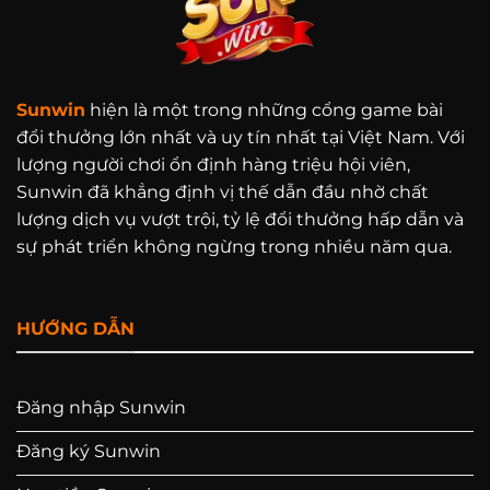
Dẫn
Sunwin
hiện là một trong những cổng game bài
đổi thưởng lớn nhất và uy tín nhất tại Việt Nam. Với
lượng người chơi ổn định hàng triệu hội viên,
Sunwin đã khẳng định vị thế dẫn đầu nhờ chất
lượng dịch vụ vượt trội, tỷ lệ đổi thưởng hấp dẫn và
sự phát triển không ngừng trong nhiều năm qua.
HƯỚNG DẪN
Đăng nhập Sunwin
Đăng ký Sunwin